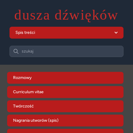
dusza dźwięków
Spis treści
Search
szukaj
Rozmowy
Curriculum vitae
Twórczość
Nagrania utworów (spis)