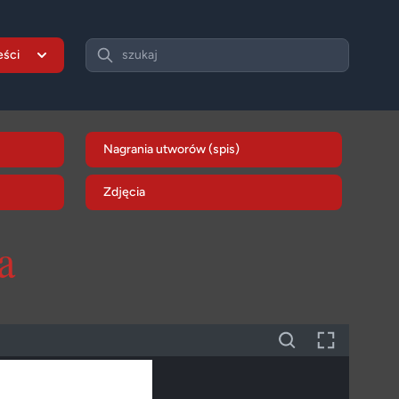
Search
eści
szukaj
Nagrania utworów (spis)
Zdjęcia
a