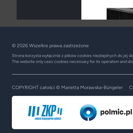
© 2026 Wszelkie prawa zastrzeżone
Strona korzysta wyłącznie z plików cookies niezbędnych do jej d
The website only uses cookies necessary for its operation and does
COPYRIGHT całości © Marietta Morawska-Büngeler
C