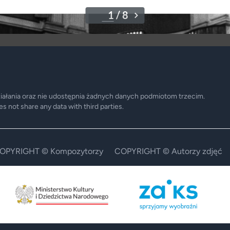
ziałania oraz nie udostępnia żadnych danych podmiotom trzecim.
 not share any data with third parties.
OPYRIGHT © Kompozytorzy
COPYRIGHT © Autorzy zdjęć