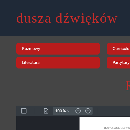
dusza dźwięków
Rozmowy
Curriculu
Literatura
Partytury