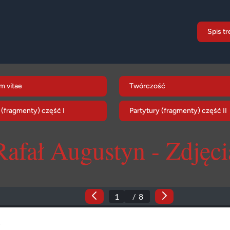
Spis tr
m vitae
Twórczość
 (fragmenty) część I
Partytury (fragmenty) część II
Rafał Augustyn - Zdjęci