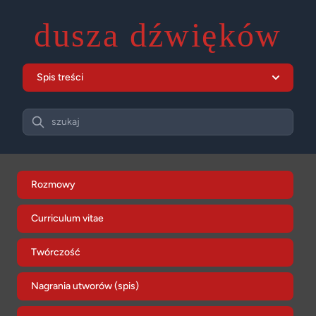
dusza dźwięków
Spis treści
Search
szukaj
Rozmowy
Curriculum vitae
Twórczość
Nagrania utworów (spis)