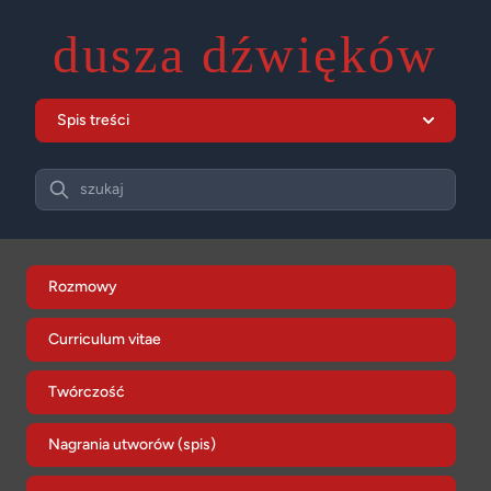
dusza dźwięków
Spis treści
Search
szukaj
Rozmowy
Curriculum vitae
Twórczość
Nagrania utworów (spis)