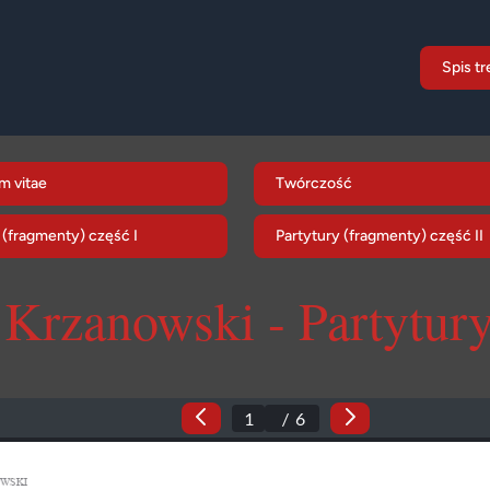
Spis tr
m vitae
Twórczość
 (fragmenty) część I
Partytury (fragmenty) część II
 Krzanowski - Partytur