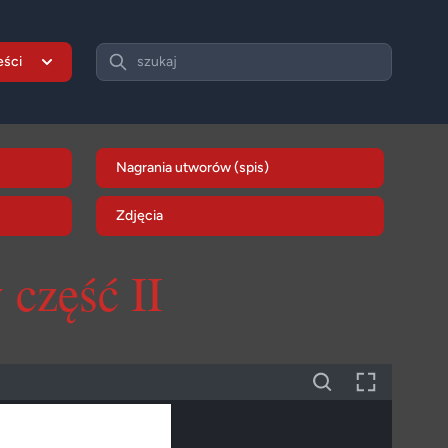
Search
eści
szukaj
Nagrania utworów (spis)
Zdjęcia
y
część II