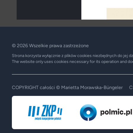
© 2026 Wszelkie prawa zastrzeżone
Strona korzysta wyłącznie z plików cookies niezbędnych do jej d
The website only uses cookies necessary for its operation and does
COPYRIGHT całości © Marietta Morawska-Büngeler
C