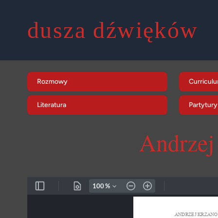
dusza dźwięków
Rozmowy
Curriculu
Literatura
Partytury
Andrzej