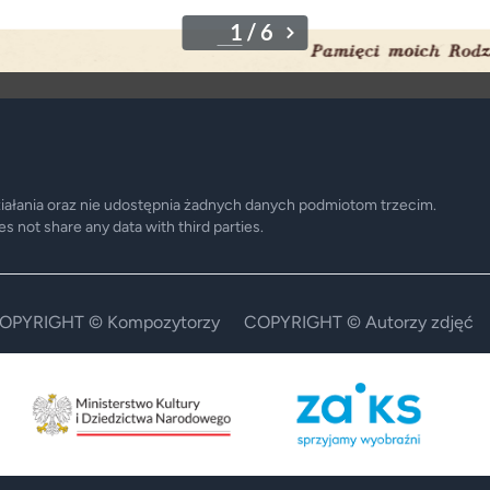
ziałania oraz nie udostępnia żadnych danych podmiotom trzecim.
 not share any data with third parties.
OPYRIGHT © Kompozytorzy
COPYRIGHT © Autorzy zdjęć