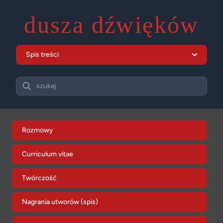
dusza dźwięków
Spis treści
Search
szukaj
Rozmowy
Curriculum vitae
Twórczość
Nagrania utworów (spis)