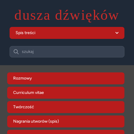
dusza dźwięków
Spis treści
Search
szukaj
Rozmowy
Curriculum vitae
Twórczość
Nagrania utworów (spis)